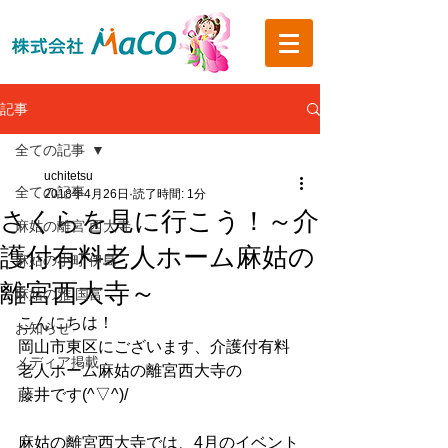
記事
全ての記事
uchitetsu
全ての記事
2018年4月26日
読了時間: 1分
さくらを見に行こう！～介
麻姑の離宮 西大寺
護付有料老人ホーム麻姑の
麻姑の小町 伊島
離宮西大寺～
麻姑の雅 国富
こんにちは！
お知らせ
岡山市東区にございます、介護付有料
メディア掲載
老人ホーム麻姑の離宮西大寺の
藤井です(^▽^)/
麻姑の離宮西大寺では、4月のイベント