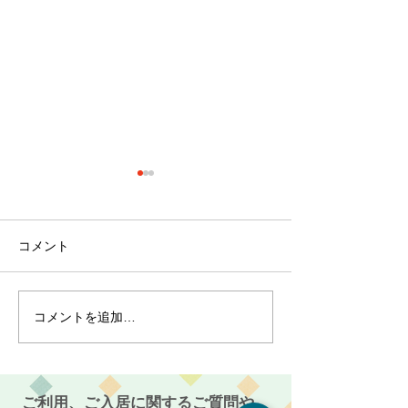
コメント
コメントを追加…
クリスマス会！～介護付
麻姑の離宮西大
有料老人ホーム麻姑の離
り渋柿収穫～干
宮西大寺～
～実食！～介護
人ホーム麻姑の
ご利用、ご入居に関するご質問や、
寺～