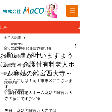
記事
全ての記事
uchitetsu
全ての記事
2017年6月30日
読了時間: 1分
お願い事が叶いますよう
麻姑の離宮 西大寺
に…☆～介護付有料老人ホ
麻姑の小町 伊島
ーム麻姑の離宮西大寺～
麻姑の雅 国富
ここんにちは！岡山市東区にございま
お知らせ
す
メディア掲載
介護付有料老人ホーム麻姑の離宮西大
寺の藤井です(^▽^)/
先日、麻姑の離宮西大寺では、