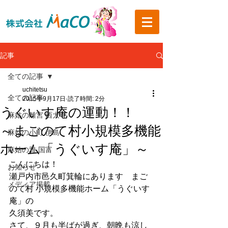
記事
全ての記事
uchitetsu
全ての記事
2015年9月17日
読了時間: 2分
うぐいす庵の運動！！
麻姑の離宮 西大寺
～まごのて村小規模多機能
麻姑の小町 伊島
ホーム「うぐいす庵」～
麻姑の雅 国富
こんにちは！
お知らせ
瀬戸内市邑久町箕輪にあります　まご
メディア掲載
のて村 小規模多機能ホーム「うぐいす
庵」の
久須美です。
さて、９月も半ばが過ぎ、朝晩も涼し