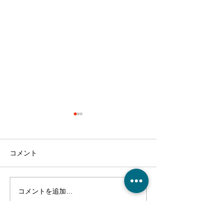
コメント
コメントを追加…
最近のブーム〜小規模多
７月スタート！
機能ホーム麻姑の小町伊
小町伊島～
島〜