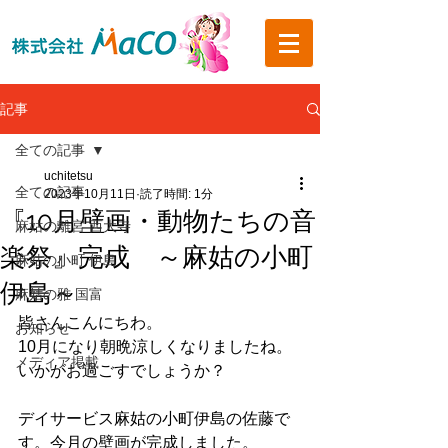
記事
全ての記事
uchitetsu
全ての記事
2023年10月11日
読了時間: 1分
『10月壁画・動物たちの音
麻姑の離宮 西大寺
楽祭』完成 ～麻姑の小町
麻姑の小町 伊島
伊島～
麻姑の雅 国富
皆さんこんにちわ。
お知らせ
10月になり朝晩涼しくなりましたね。
メディア掲載
いかがお過ごすでしょうか？
デイサービス麻姑の小町伊島の佐藤で
す。今月の壁画が完成しました。