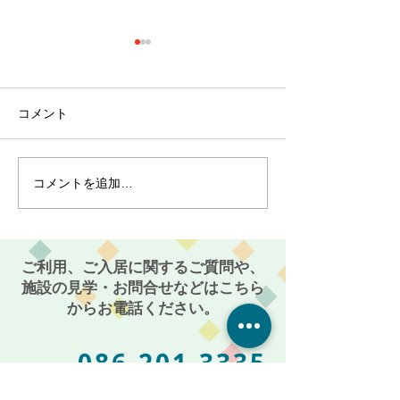
コメント
コメントを追加…
最近のブーム〜小規模多
７月スタート！
機能ホーム麻姑の小町伊
小町伊島～
島〜
ご利用、ご入居に関するご質問や、
施設の見学・お問合せなどはこちら
からお電話ください。
086-201-3335