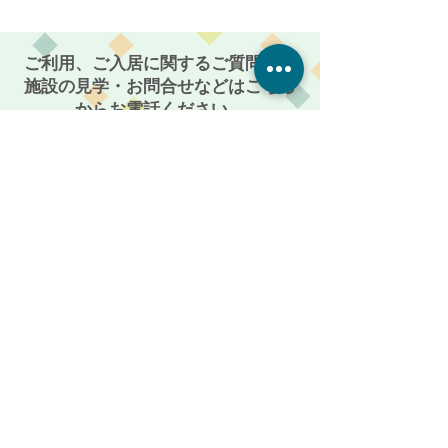
者向け住宅 麻姑の雅
者向け住宅 
国富～
国富～
ご利用、ご入居に関するご質問や、
施設の見学・お問合せなどはこちら
からお電話ください。
086-201-3335
お気軽にご相談・お問い合わせください
受付時間: 平日 AM 9:00 〜 PM 5:00
メールからも受付けております