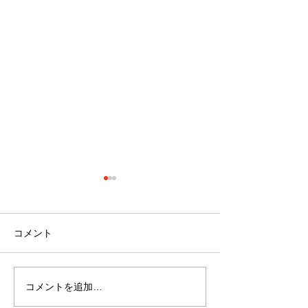
コメント
コメントを追加…
『クリスマスイベント開
『久々の歌イベ
催』!!～サービス付き高齢
催』!!～サービ