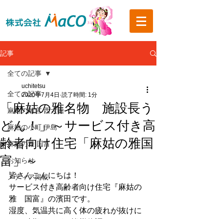
記事
全ての記事
uchitetsu
全ての記事
2020年7月4日
読了時間: 1分
「麻姑の雅名物 施設長う
麻姑の離宮 西大寺
どん！」～サービス付き高
麻姑の小町 伊島
齢者向け住宅「麻姑の雅国
麻姑の雅 国富
富」～
お知らせ
皆さんこんにちは！
メディア掲載
サービス付き高齢者向け住宅『麻姑の
雅　国富』の濱田です。
湿度、気温共に高く体の疲れが抜けに