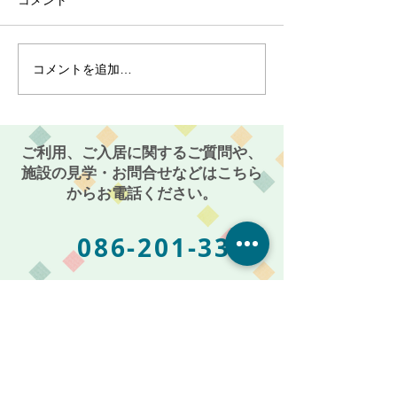
コメント
コメントを追加…
最近のブーム〜小規模多
７月スタート！
機能ホーム麻姑の小町伊
小町伊島～
島〜
ご利用、ご入居に関するご質問や、
施設の見学・お問合せなどはこちら
からお電話ください。
086-201-3335
お気軽にご相談・お問い合わせください
受付時間: 平日 AM 9:00 〜 PM 5:00