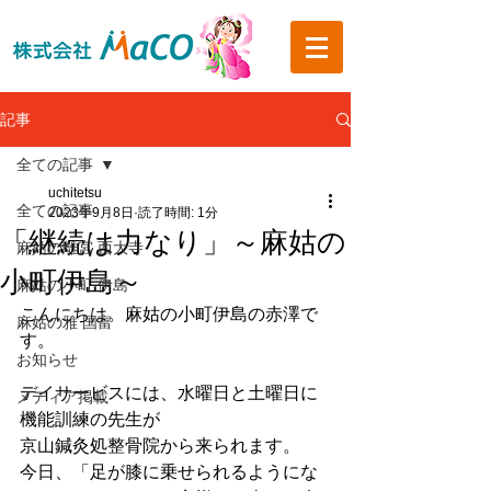
記事
全ての記事
uchitetsu
全ての記事
2023年9月8日
読了時間: 1分
「継続は力なり」～麻姑の
麻姑の離宮 西大寺
小町伊島～
麻姑の小町 伊島
こんにちは。麻姑の小町伊島の赤澤で
麻姑の雅 国富
す。
お知らせ
デイサービスには、水曜日と土曜日に
メディア掲載
機能訓練の先生が
京山鍼灸処整骨院から来られます。
今日、「足が膝に乗せられるようにな