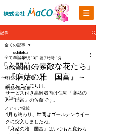
記事
全ての記事
uchitetsu
全ての記事
2024年5月13日
読了時間: 1分
「玄関前の素敵な花たち」
麻姑の離宮 西大寺
～『麻姑の雅 国富』～
麻姑の小町 伊島
皆さんこんにちは。
麻姑の雅 国富
サービス付き高齢者向け住宅『麻姑の
お知らせ
雅　国富』の佐藤です。
メディア掲載
4月も終わり、世間はゴールデンウイー
クに突入しましたね。
『麻姑の雅　国富』はいつもと変わら