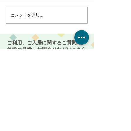
コメントを追加…
『クリスマスイベント開
『久々の歌イベ
催』!!～サービス付き高齢
催』!!～サービ
者向け住宅 麻姑の雅
者向け住宅 
国富～
国富～
ご利用、ご入居に関するご質問や、
施設の見学・お問合せなどはこちら
からお電話ください。
086-201-3335
お気軽にご相談・お問い合わせください
受付時間: 平日 AM 9:00 〜 PM 5:00