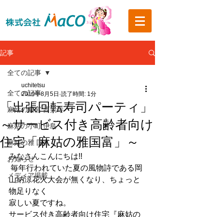
記事
全ての記事
uchitetsu
全ての記事
2019年8月5日
読了時間: 1分
「出張回転寿司パーティ」
麻姑の離宮 西大寺
～サービス付き高齢者向け
麻姑の小町 伊島
住宅「麻姑の雅国富」～
麻姑の雅 国富
みなさんこんにちは!!
お知らせ
 毎年行われていた夏の風物詩である岡
メディア掲載
山納涼花火大会が無くなり、ちょっと
物足りなく
寂しい夏ですね。
サービス付き高齢者向け住宅『麻姑の