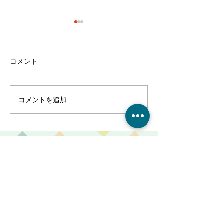
コメント
コメントを追加…
『クリスマスイベント開
『久々の歌イベ
催』!!～サービス付き高齢
催』!!～サービ
者向け住宅 麻姑の雅
者向け住宅 
国富～
国富～
ご利用、ご入居に関するご質問や、
施設の見学・お問合せなどはこちら
からお電話ください。
086-201-3335