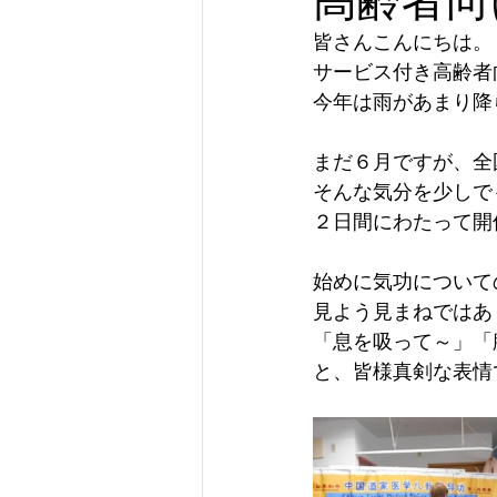
皆さんこんにちは。
サービス付き高齢者
今年は雨があまり降ら
まだ６月ですが、全
そんな気分を少しで
２日間にわたって開
始めに気功について
見よう見まねではあ
「息を吸って～」「
と、皆様真剣な表情