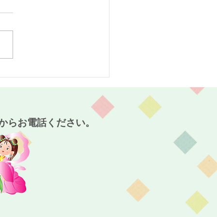
々の歌イベント開催』!!
ービス付き高齢者向け住
麻姑の雅 国富～
からお電話ください。