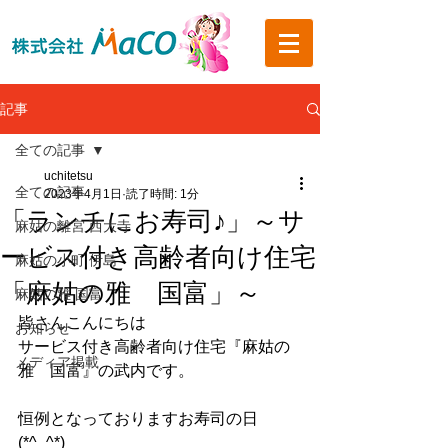
記事
全ての記事
uchitetsu
全ての記事
2023年4月1日
読了時間: 1分
「ランチにお寿司♪」～サ
麻姑の離宮 西大寺
ービス付き高齢者向け住宅
麻姑の小町 伊島
「麻姑の雅 国富」～
麻姑の雅 国富
皆さんこんにちは
お知らせ
サービス付き高齢者向け住宅『麻姑の
メディア掲載
雅　国富』の武内です。
恒例となっておりますお寿司の日
(*^_^*)