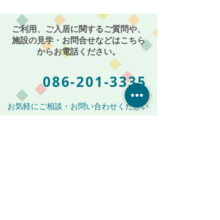
者向け住宅 麻姑の雅
者向け住宅 
国富～
国富～
ご利用、ご入居に関するご質問や、
施設の見学・お問合せなどはこちら
からお電話ください。
086-201-3335
お気軽にご相談・お問い合わせください
受付時間: 平日 AM 9:00 〜 PM 5:00
メールからも受付けております