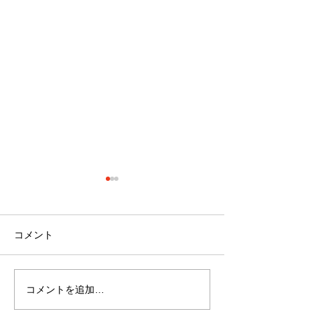
コメント
コメントを追加…
『クリスマスイベント開
『久々の歌イベ
催』!!～サービス付き高齢
催』!!～サービ