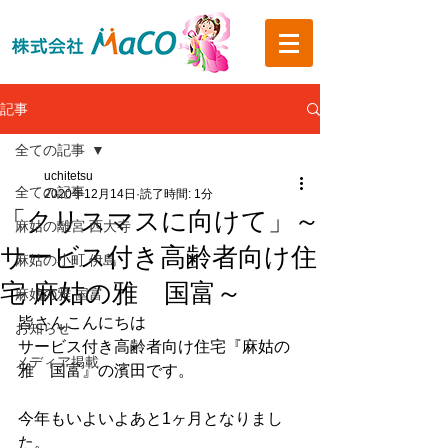
記事
全ての記事
uchitetsu
全ての記事
2020年12月14日
読了時間: 1分
「クリスマスに向けて」～
麻姑の離宮 西大寺
サービス付き高齢者向け住
麻姑の小町 伊島
宅 麻姑の雅 国富～
麻姑の雅 国富
皆さんこんにちは
お知らせ
サービス付き高齢者向け住宅『麻姑の
メディア掲載
雅　国富』の濱田です。
今年もいよいよあと1ヶ月となりまし
た。