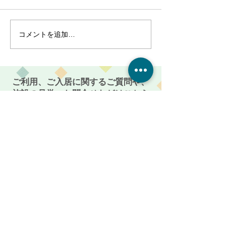
コメントを追加…
『クリスマスイベント開
『久々の歌イベ
催』!!～サービス付き高齢
催』!!～サービ
者向け住宅 麻姑の雅
者向け住宅 
国富～
国富～
ご利用、ご入居に関するご質問や、
施設の見学・お問合せなどはこちら
からお電話ください。
086-201-3335
お気軽にご相談・お問い合わせください
受付時間: 平日 AM 9:00 〜 PM 5:00